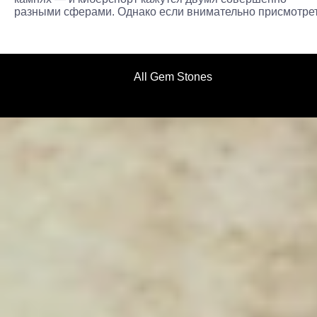
разными сферами. Однако если внимательно присмотре
All Gem Stones