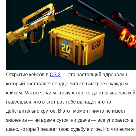
Открытие кейсов в
CS 2
— это настоящий адреналин,
который заставляет сердце биться быстрее с каждым
кликом. Мы все знаем это чувство, когда открываешь кей
надеешься, что в этот раз тебе выпадет что-то
действительно крутое. В этот момент ничто не имеет
значения — ни время суток, ни удача — все упирается в
шанс, который решает твою судьбу в игре. Но что если я