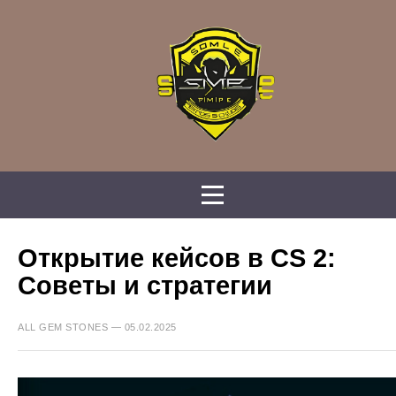
Открытие кейсов в CS 2:
Советы и стратегии
ALL GEM STONES — 05.02.2025