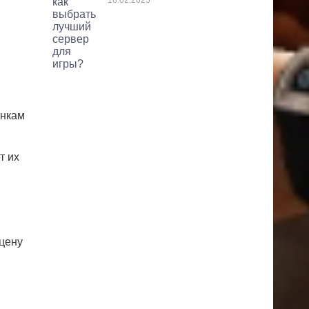
18.02.2025
анкам
т их
сцену