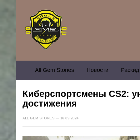
All Gem Stones
Новости
Раскид
Киберспортсмены CS2: у
достижения
ALL GEM STONES — 16.09.2024