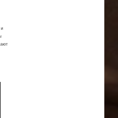
 и
ы
жают