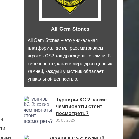
All Gem Stones
All Gem Stones – это уникальная
платформа, где мы рассматриваем
игроков CS2 как драгоценные камни. В
киберспорте, как и в мире драгоценных
камней, каждый участник обладает
уникальной ценностью.
Турниры КС 2: какие
чемпионаты стоит
посмотреть?
ни
05.03.2025
Эти
авыки
Звания в CS2: полный