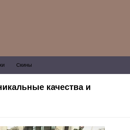
ки
Скины
никальные качества и